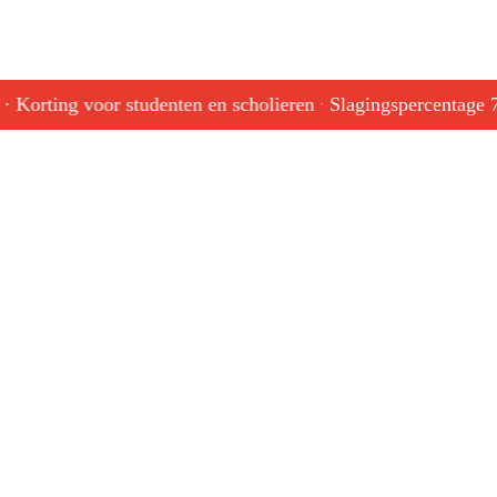
 Korting voor studenten en scholieren
Slagingspercentage 75
·
info@spits92.nl
050 - 314
33 36
Je kunt ons